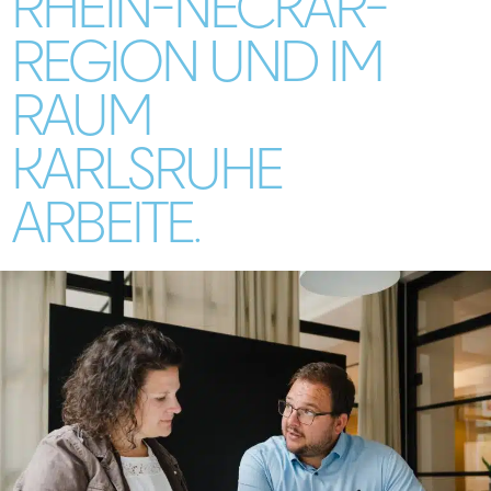
RHEIN-NECKAR-
REGION UND IM
RAUM
KARLSRUHE
ARBEITE.