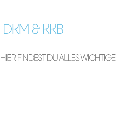
DKM & KKB
HIER FINDEST DU ALLES WICHTIGE
FÜR UNSER GEMEINSAMES
PROJEKT.
Hallo Nils,
es wäre mir eine große Freude besondere Portraits von Euch und
euren Mitarbeitenden zu erstellen. Eine gute Organisation und ein